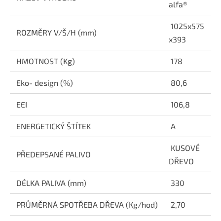
alfa®
1025x575
ROZMĚRY V/Š/H (mm)
x393
HMOTNOST (Kg)
178
Eko- design (%)
80,6
EEI
106,8
ENERGETICKÝ ŠTÍTEK
A
KUSOVÉ
PŘEDEPSANÉ PALIVO
DŘEVO
DÉLKA PALIVA (mm)
330
PRŮMĚRNÁ SPOTŘEBA DŘEVA (Kg/hod)
2,70