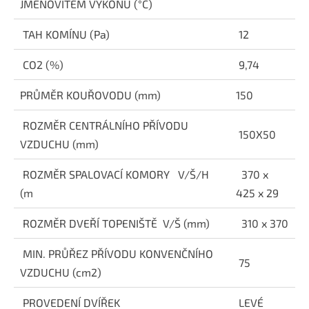
JMENOVITÉM VÝKONU (
°C)
TAH KOMÍNU (Pa)
12
CO2 (%)
9,74
PRŮMĚR KOUŘOVODU (mm)
150
ROZMĚR CENTRÁLNÍHO PŘÍVODU
150X50
VZDUCHU (mm)
ROZMĚR SPALOVACÍ KOMORY
V/Š/H
370 x
(m
425 x 29
ROZMĚR DVEŘÍ TOPENIŠTĚ
V/Š (mm)
310 x 370
MIN. PRŮŘEZ PŘÍVODU KONVENČNÍHO
75
VZDUCHU (cm2)
PROVEDENÍ DVÍŘEK
LEVÉ