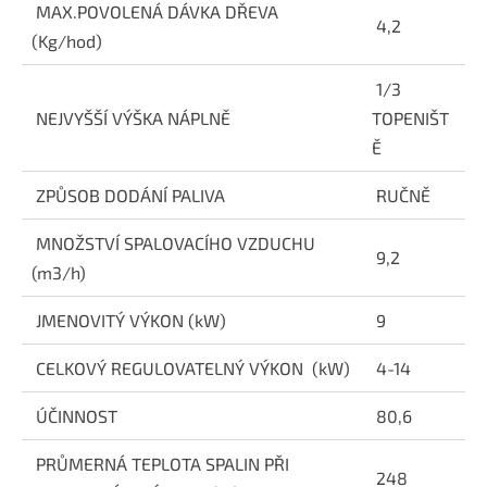
MAX.POVOLENÁ DÁVKA DŘEVA
4,2
(Kg/hod)
1/3
NEJVYŠŠÍ VÝŠKA NÁPLNĚ
TOPENIŠT
Ě
ZPŮSOB DODÁNÍ PALIVA
RUČNĚ
MNOŽSTVÍ SPALOVACÍHO VZDUCHU
9,2
(m3/h)
JMENOVITÝ VÝKON (kW)
9
CELKOVÝ REGULOVATELNÝ VÝKON (kW)
4-14
ÚČINNOST
80,6
PRŮMERNÁ TEPLOTA SPALIN PŘI
248